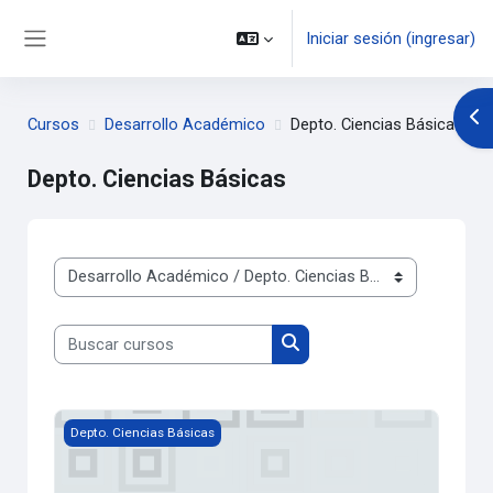
Saltar al contenido principal
Iniciar sesión (ingresar)
Pánel lateral
Abr
Cursos
Desarrollo Académico
Depto. Ciencias Básicas
Depto. Ciencias Básicas
Categorías
Buscar cursos
Buscar cursos
Imagen del curso Académico Cálculo Diferencial
Depto. Ciencias Básicas