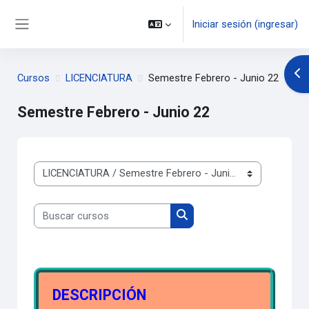
Saltar al contenido principal
Iniciar sesión (ingresar)
Pánel lateral
Abr
Cursos
LICENCIATURA
Semestre Febrero - Junio 22
Semestre Febrero - Junio 22
Categorías
Buscar cursos
Buscar cursos
DESCRIPCIÓN