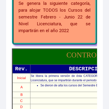
Se genera la siguiente categoría,
para alojar TODOS los Cursos del
semestre Febrero - Junio 22 de
Nivel Licenciatura, que se
impartirán en el año 2022
CONTROL D
Rev.
DESCRIPCIÓN.
Se libera la primera versión de ésta CATEGORÍA para a
Inicial
Licenciatura, que se impartirán durante el periodo de Febr
Se dieron de alta los cursos del Semestre ENE - JU
A
B
C
D