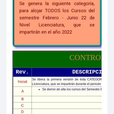
Se genera la siguiente categoría,
para alojar TODOS los Cursos del
semestre Febrero - Junio 22 de
Nivel Licenciatura, que se
impartirán en el año 2022
CONTROL D
Rev.
DESCRIPCIÓN.
Se libera la primera versión de ésta CATEGORÍA para a
Inicial
Licenciatura, que se impartirán durante el periodo de Febr
Se dieron de alta los cursos del Semestre ENE - JU
A
B
C
D