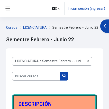
Saltar al contenido principal
Iniciar sesión (ingresar)
Pánel lateral
Abr
Cursos
LICENCIATURA
Semestre Febrero - Junio 22
Semestre Febrero - Junio 22
Categorías
Buscar cursos
Buscar cursos
DESCRIPCIÓN