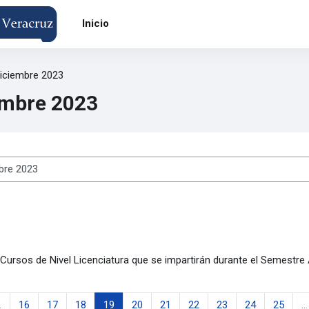
Inicio
iciembre 2023
embre 2023
s
Cursos de Nivel Licenciatura que se impartirán durante el Semestr
terior
na 1
Página 16
Página 17
Página 18
Página 19
Página 20
Página 21
Página 22
Página 23
Página 24
Págin
…
16
17
18
19
20
21
22
23
24
25
…