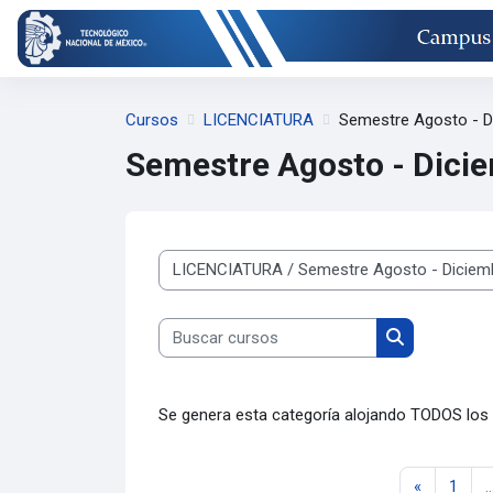
Saltar al contenido principal
Cursos
LICENCIATURA
Semestre Agosto - D
Semestre Agosto - Dici
Categorías
Buscar cursos
Buscar curso
Se genera esta categoría alojando TODOS los 
Página an
Pági
«
1