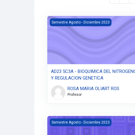
Imagen del curso AD23 5C3A - BIOQUIM
Semestre Agosto - Diciembre 2023
AD23 5C3A - BIOQUIMICA DEL NITROGEN
Y REGULACION GENETICA
ROSA MARIA OLIART ROS
Profesor
Imagen del curso AD23 6X5D - ADMINIS
Semestre Agosto - Diciembre 2023