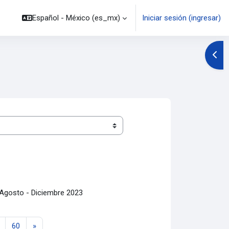
Español - México ‎(es_mx)‎
Iniciar sesión (ingresar)
Abrir
e Agosto - Diciembre 2023
a 25
Página 60
Página siguiente
60
»