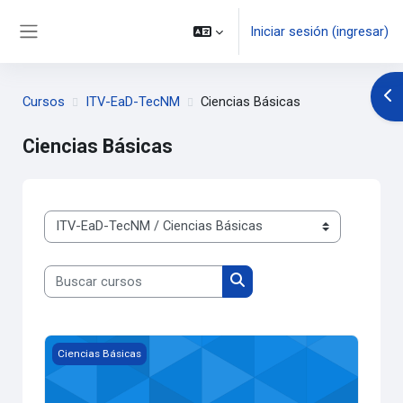
Saltar al contenido principal
Iniciar sesión (ingresar)
Pánel lateral
Abr
Cursos
ITV-EaD-TecNM
Ciencias Básicas
Ciencias Básicas
Categorías
Buscar cursos
Buscar cursos
Imagen del curso Cálculo Diferencial
Ciencias Básicas