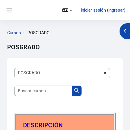
Saltar al contenido principal
Iniciar sesión (ingresar)
Pánel lateral
Abr
Cursos
POSGRADO
POSGRADO
Categorías
Buscar cursos
Buscar cursos
DESCRIPCIÓN